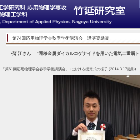
第74回応用物理学会秋季学術講演会 講演奨励賞
‣蒲 江さん "遷移金属ダイカルコゲナイドを用いた電気二重層ト
「第61回応用物理学会春季学術講演会」 における授賞式の様子 (2014.3.17撮影)